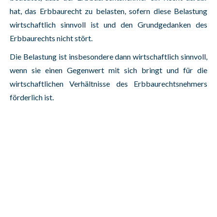
hat, das Erbbaurecht zu belasten, sofern diese Belastung
wirtschaftlich sinnvoll ist und den Grundgedanken des
Erbbaurechts nicht stört.
Die Belastung ist insbesondere dann wirtschaftlich sinnvoll,
wenn sie einen Gegenwert mit sich bringt und für die
wirtschaftlichen Verhältnisse des Erbbaurechtsnehmers
förderlich ist.
Dies kann beispielsweise eine Verbesserung der Immobilie
oder eine Investition sein, die den Wert des Erbbaurechts
steigert. Die Belastung muss aber nicht notwendig dem
Erbbaurecht zugute kommen. Akzeptiert wurde auch die
Aufnahme eines Darlehens im Rahmen einer
Existenzgründung des Erbbaurechtsnehmers – also zum
Aufbau eines eigenen Unternehmens.
Ein Negativbeispiel: Möchte der Erbbaurechtsnehmer mit