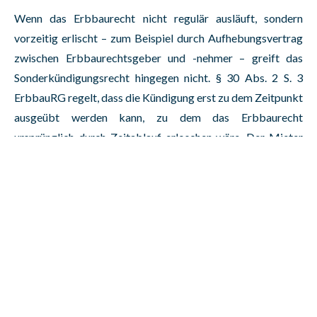
Wenn das Erbbaurecht nicht regulär ausläuft, sondern
vorzeitig erlischt – zum Beispiel durch Aufhebungsvertrag
zwischen Erbbaurechtsgeber und -nehmer – greift das
Sonderkündigungsrecht hingegen nicht. § 30 Abs. 2 S. 3
ErbbauRG regelt, dass die Kündigung erst zu dem Zeitpunkt
ausgeübt werden kann, zu dem das Erbbaurecht
ursprünglich durch Zeitablauf erloschen wäre. Der Mieter
ist damit davor geschützt, dass er durch eine Aufhebung des
Erbbaurechts vorzeitig einem Sonderkündigungsrecht
ausgesetzt wird.
Der Mieter kann Klarheit erzwingen
Die Phase nach Erlöschen des Erbbaurechts ist für den
Mieter mit großer Unsicherheit verbunden. Bleibt der
Eigentümer untätig, steht der Mieter in der Schwebe: Wird
noch gekündigt – oder nicht? § 30 Abs. 3 ErbbauRG gibt