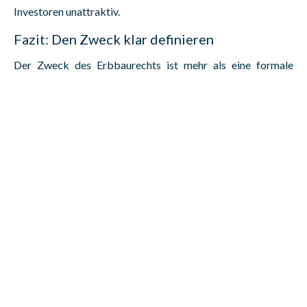
Investoren unattraktiv.
Fazit: Den Zweck klar definieren
Der Zweck des Erbbaurechts ist mehr als eine formale
Vertragsklausel – er bildet den roten Faden des gesamten
Vertragsverhältnisses. Erbbaurechtsgeber sollten daher
sorgfältig überlegen, welchem Hauptziel das Erbbaurecht
dienen soll, und das Vertragswerk klar darauf ausrichten. So
lässt sich das Potenzial des Erbbaurechts optimal nutzen.
Kontakt